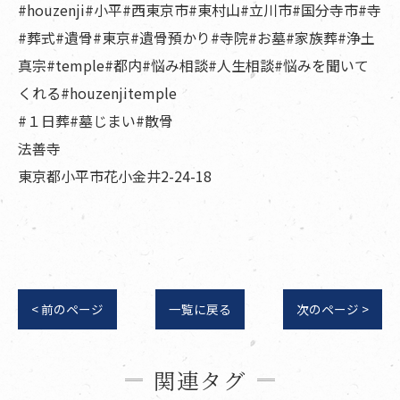
#houzenji#小平#西東京市#東村山#立川市#国分寺市#寺
#葬式#遺骨#東京#遺骨預かり#寺院#お墓#家族葬#浄土
真宗#temple#都内#悩み相談#人生相談#悩みを聞いて
くれる#houzenjitemple
#１日葬#墓じまい#散骨
法善寺
東京都小平市花小金井2-24-18
< 前のページ
一覧に戻る
次のページ >
関連タグ