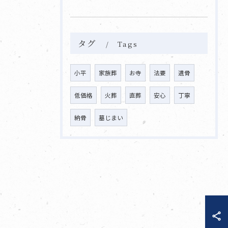
タグ
Tags
小平
家族葬
お寺
法要
遺骨
低価格
火葬
直葬
安心
丁寧
納骨
墓じまい