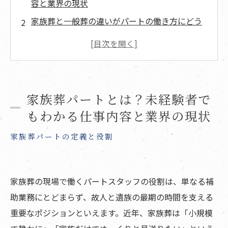
容と業界の現状
家族葬と一般葬の違いがパートの働き方にどう
影響するか
家族葬パートの1日の仕事の流れとタイムスケジ
ュール
会場到着から式開始までの業務内容
家族葬パートとは？未経験者で
家族葬パートで必要なスキル・マナー・心得と
もわかる仕事内容と業界の現状
は？
家族葬パートの定義と役割
香典・焼香・宗教作法の基本概要
勤務条件・勤務時間の実態 主婦やシニアが働き
やすい理由
家族葬の現場で働くパートスタッフの役割は、単なる補
扶養内で働ける？希望シフトと柔軟性の実情
助業務にとどまらず、故人と遺族の最期の時間を支える
主婦・シニア層が選ぶ理由と続けやすさ
重要なポジションといえます。近年、家族葬は「小規模
家族葬パートの時給・給与水準 地域別・職種別