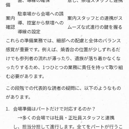
置、導線の確保
意し、祭壇スタッフと連携
備
駐車場から会場への誘
案内
案内スタッフとの連携がス
導、控室から祭壇への
確認
ムーズな式進行の鍵を握る
導線の設定
これらの準備業務では、細部への配慮と全体のバランス
感覚が重要です。例えば、焼香台の位置が少しずれるだ
けでも参列者の流れが滞ったり、遺族が落ち着かなくな
ったりするため、1つひとつの業務に責任を持って取り組
む必要があります。
この段階での代表的な読者の疑問に、以下のようなもの
があります。
会場準備はパートだけで対応するのか？
→多くの会場では社員・正社員スタッフと連携
し、担当分担して進行します。全てをパートが行うこ