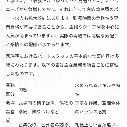
で静かに」「家族だけでゆっくりと見送りたい」という
の詳細比較
ニーズから急増しており、それに伴って家族葬専属のパ
ート求人も拡大傾向にあります。勤務時間の柔軟性や専
職種別で異なる給与水準とその背景
門資格が不要であることから、主婦やシニア層を中心に
時間帯による加給制度とその有無
人気が高まっていますが、実際の現場では高度な気配り
給与以外の報酬・待遇の比較要素
と感情への配慮が求められます。
まとめ
家族葬におけるパートスタッフの基本的な仕事内容は多
よくある質問
岐にわたります。以下の表は主な業務を項目ごとに整理
寺院概要
したものです。
業務
求められるスキルや特
内容
区分
性
会場
式場内の椅子配置、供物の
丁寧な作業、空間全体
設営
準備、飾りつけなど
のバランス感覚
受
香典受取、会葬者の誘導、
礼儀正しい言葉遣い、