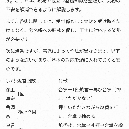
す。ここでは、現場で役立つ基礎知識を整理し、実務の
不安を解消できるように解説します。
まず、香典に関しては、受付係として金封を受け取るだ
けでなく、芳名帳への記載を促し、丁寧に対応する姿勢
が必要です。
次に焼香ですが、宗派によって作法が異なります。以下
のような違いがあり、基本の対応を頭に入れておくと安
心です。
宗派
焼香回数
特徴
浄土
合掌→1回焼香→再び合掌（押
1回
真宗
しいただかない）
曹洞
押しいただきながら焼香を行
2回〜3回
宗
い、合掌で締める
真言
焼香後、合掌→礼拝→合掌を繰