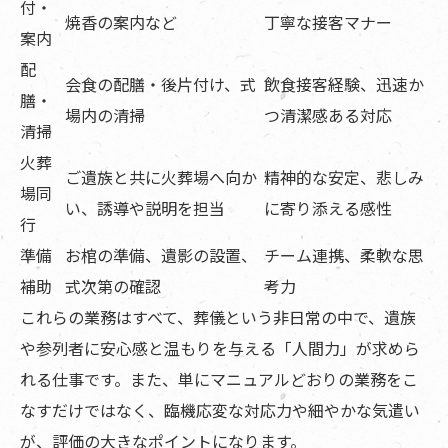
付・
焼香の案内など
丁寧な接客マナー
案内
配
会食の配膳・後片付け、式
飲食接客経験、迅速か
膳・
場内の清掃
つ清潔感ある対応
清掃
火葬
ご遺族と共に火葬場へ向か
精神的な安定、悲しみ
場同
い、誘導や説明を担当
に寄り添える感性
行
準備
お棺の準備、遺影の設置、
チーム連携、柔軟な思
補助
式次第の確認
考力
これらの業務はすべて、葬儀という非日常の中で、遺族
や参列者に安心感と温もりを与える「人間力」が求めら
れる仕事です。また、単にマニュアルどおりの業務をこ
なすだけではなく、臨機応変な対応力や細やかな気遣い
が、評価の大きなポイントになります。