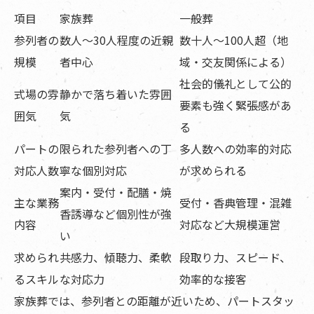
項目
家族葬
一般葬
参列者の
数人〜30人程度の近親
数十人〜100人超（地
規模
者中心
域・交友関係による）
社会的儀礼として公的
式場の雰
静かで落ち着いた雰囲
要素も強く緊張感があ
囲気
気
る
パートの
限られた参列者への丁
多人数への効率的対応
対応人数
寧な個別対応
が求められる
案内・受付・配膳・焼
主な業務
受付・香典管理・混雑
香誘導など個別性が強
内容
対応など大規模運営
い
求められ
共感力、傾聴力、柔軟
段取り力、スピード、
るスキル
な対応力
効率的な接客
家族葬では、参列者との距離が近いため、パートスタッ