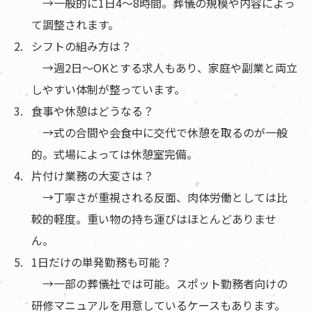
→一般的に1日4〜8時間。葬儀の規模や内容によっ
て調整されます。
シフトの組み方は？
→週2日〜OKとする求人もあり、家庭や副業と両立
しやすい体制が整っています。
食事や休憩はどうなる？
→式の合間や会食中に交代で休憩を取るのが一般
的。式場によっては休憩室完備。
片付け業務の大変さは？
→丁寧さが重視される反面、肉体労働としては比
較的軽度。重い物の持ち運びはほとんどありませ
ん。
1日だけの単発勤務も可能？
→一部の葬儀社では可能。スポット勤務者向けの
研修マニュアルを用意しているケースもあります。