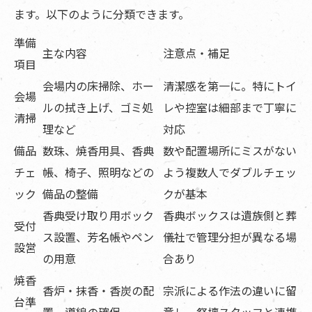
ます。以下のように分類できます。
準備
主な内容
注意点・補足
項目
会場内の床掃除、ホー
清潔感を第一に。特にトイ
会場
ルの拭き上げ、ゴミ処
レや控室は細部まで丁寧に
清掃
理など
対応
備品
数珠、焼香用具、香典
数や配置場所にミスがない
チェ
帳、椅子、照明などの
よう複数人でダブルチェッ
ック
備品の整備
クが基本
香典受け取り用ボック
香典ボックスは遺族側と葬
受付
ス設置、芳名帳やペン
儀社で管理分担が異なる場
設営
の用意
合あり
焼香
香炉・抹香・香炭の配
宗派による作法の違いに留
台準