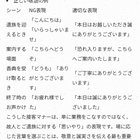
正しい敬語の例
シーン
NG表現
適切な表現
「こんにちは」
遺族を迎
「本日はお越しいただき誠
「いらっしゃいま
えるとき
にありがとうございます」
せ」
案内する
「こちらへどう
「恐れ入りますが、こちら
場面
ぞ」
へご案内いたします」
香典を受
「どうも」「あり
「ご丁寧にありがとうござ
け取ると
がとうございま
います」
き
す」
終了時の
「お疲れ様でし
「本日は誠にありがとうご
お声かけ
た」
ざいました」
こうした接客マナーは、単に業務をこなすのではなく、
故人とご遺族に対する「思いやり」の表現です。場に応
じた言葉を選ぶことは、敬意と誠実さを伝える最も重要