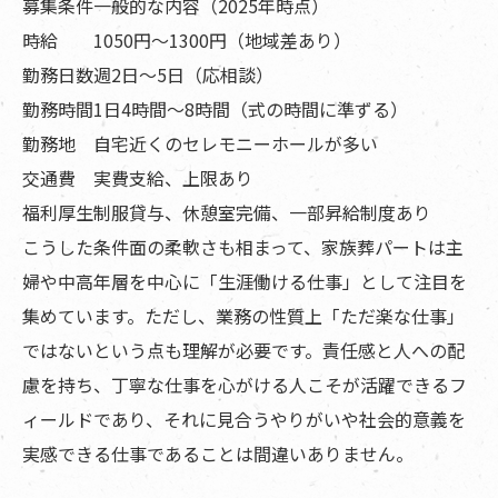
募集条件
一般的な内容（2025年時点）
時給
1050円〜1300円（地域差あり）
勤務日数
週2日〜5日（応相談）
勤務時間
1日4時間〜8時間（式の時間に準ずる）
勤務地
自宅近くのセレモニーホールが多い
交通費
実費支給、上限あり
福利厚生
制服貸与、休憩室完備、一部昇給制度あり
こうした条件面の柔軟さも相まって、家族葬パートは主
婦や中高年層を中心に「生涯働ける仕事」として注目を
集めています。ただし、業務の性質上「ただ楽な仕事」
ではないという点も理解が必要です。責任感と人への配
慮を持ち、丁寧な仕事を心がける人こそが活躍できるフ
ィールドであり、それに見合うやりがいや社会的意義を
実感できる仕事であることは間違いありません。