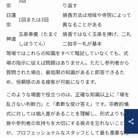
3回
宗
り返す
日蓮
焼香方法は地域や寺院によって
1回または3回
宗
異なることがある
玉串奉奠（たまぐ
焼香ではなく玉串を捧げ、二礼
神道
しほうてん）
二拍手一礼が基本
現場ではこれらの知識をすべて暗記していなくても、式
場の指示に従えば問題はありません。ただし参列者から
質問された場合、最低限の知識があると即答できるた
め、信頼感のある接客が可能になります。
このような場面で役立つのは、正確な知識以上に「場を
乱さない判断力」と「柔軟な受け答え」です。宗教的儀
式に対しては個人差があることを理解し、形式よりも遺
族や参列者の気持ちを大切にする視点を忘れないこと
が、プロフェッショナルなスタッフとして最も重要な心