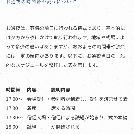
お通夜の時間帯や流れについて
お通夜は、葬儀の前日に行われる儀式であり、基本的に
は夕方から夜にかけて執り行われます。地域や式場によ
って多少の違いはありますが、おおよその時間帯や流れ
には一定の傾向があります。以下に、お通夜当日の一般
的なスケジュールを整理した表を示します。
時間帯
内容
説明内容
17:00〜
会場受付・
参列者が到着し、受付を済ませて着
17:30
着席
席する時間
17:30〜
僧侶入場・
僧侶による読経が始まり、式の本編
18:00
読経
が開始される