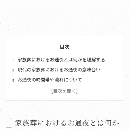
目次
家族葬におけるお通夜とは何かを理解する
現代の家族葬におけるお通夜の意味合い
お通夜の時間帯や流れについて
家族葬におけるお通夜の実際の流れ
通夜式当日の動きと注意点
家族葬と一般葬での通夜の違い
お通夜で必要な準備と物品
家族葬におけるお通夜とは何か