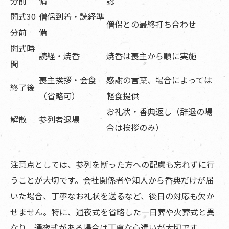
分前
備
認
開式30
僧侶到着・読経準
僧侶との最終打ち合わせ
分前
備
開式時
読経・焼香
焼香は喪主から順に実施
間
喪主挨拶・会食
感謝の言葉、場合によっては
終了後
（省略可）
軽食提供
お礼状・香典返し（辞退の場
解散
参列者退場
合は挨拶のみ）
注意点としては、参列を断った方への配慮も忘れずに行
うことが大切です。会社関係者や知人から香典だけが届
いた場合、丁寧なお礼状を送るなど、後日の対応も欠か
せません。特に、通夜式を省略した一日葬や火葬式と異
なり、通夜式がある場合は丁寧な心遣いが大切です。