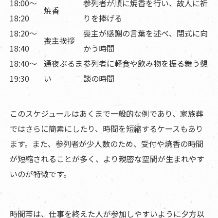
18:00〜
参列者が順に焼香を行い、故人に祈
焼香
18:20
りを捧げる
18:20〜
喪主が感謝の言葉を述べ、閉式に向
喪主挨拶
18:40
かう時間
18:40〜
通夜ぶるま
参列者に軽食や飲み物を振る舞う懇
19:30
い
談の時間
このスケジュールはあくまで一般的な例であり、家族葬
ではさらに簡素にしたり、時間を短縮するケースもあり
ます。また、参列者が少人数のため、受付や焼香の時間
が短縮されることが多く、より親密な空間が生まれやす
いのが特徴です。
時間帯は、仕事を終えた人が参加しやすいように夕方以