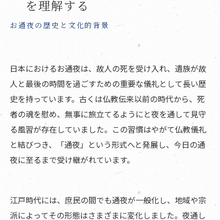
供花やお供物の手配方法
を理解する
家族葬のお通夜における参列者への対応とマナ
お通夜の歴史と文化的背景
ー
香典の受け取りと返礼品の対応
日本におけるお通夜は、故人の死を受け入れ、遺族が故
まとめ
人と最後の時間を過ごすための重要な儀礼として長い歴
よくある質問
史を持っています。古くは仏教伝来以前の時代から、死
寺院概要
者の魂を慰め、無事に旅立てるようにと夜を通して見守
る風習が存在していました。この習慣はやがて仏教儀礼
と結びつき、「通夜」という形式へと発展し、今日の通
夜に至るまで受け継がれています。
江戸時代には、庶民の間でも通夜が一般化し、地域や宗
派によってその形態はさまざまに変化しました。夜通し