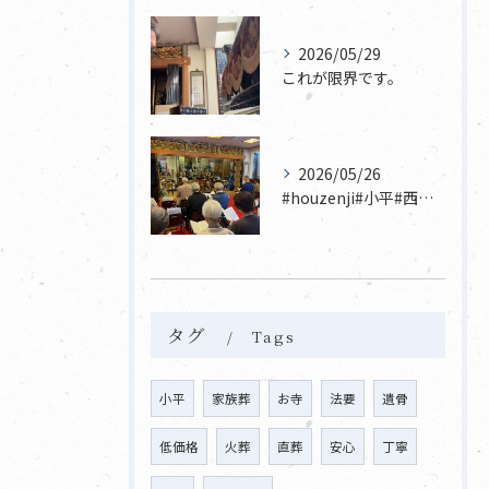
2026/05/29
これが限界です。
2026/05/26
#houzenji#小平#西東京市#東村山#立川市国分寺市寺...
タグ
Tags
小平
家族葬
お寺
法要
遺骨
低価格
火葬
直葬
安心
丁寧