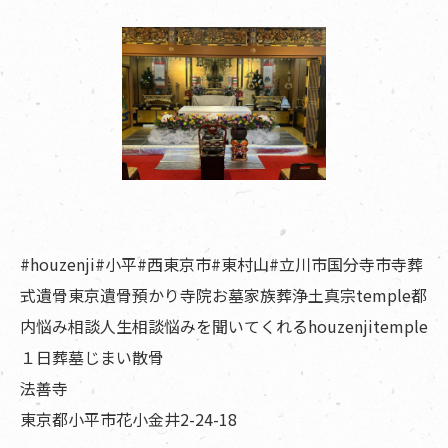
#houzenji#小平#西東京市#東村山#立川市国分寺市寺葬
式遺骨東京遺骨預かり寺院お墓家族葬浄土真宗temple都
内悩み相談人生相談悩みを聞いてくれるhouzenjitemple
１日葬墓じまい散骨
法善寺
東京都小平市花小金井2-24-18