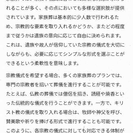
れることが多く、その点においても多様な選択肢が提供
されています。家族葬は基本的に少人数で行われるた
め、宗教的な要素を取り入れるかどうか、またどの程度
まで従うかは遺族の意向に応じて自由に決められます。
これは、遺族や故人が信仰していた宗教の儀式を大切に
しながらも、必要に応じてシンプルな形式を選ぶことが
できるという柔軟性を意味します。
宗教儀式を希望する場合、多くの家族葬のプランでは、
専門の宗教者を招いて葬儀を進行することが可能です。
たとえば、仏教の葬儀では僧侶を招き、読経や焼香とい
った伝統的な儀式を行うことができます。一方で、キリ
スト教の儀式を取り入れる場合は、牧師や神父を呼び、
賛美歌や祈りを捧げる形式で進行することも可能です。
このように、各宗教の儀式に対しても対応できる体制が