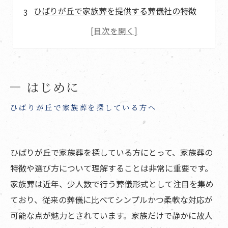
ひばりが丘で家族葬を提供する葬儀社の特徴
家族葬は家族に優しいプラン
施設・会場の紹介と特色
家族葬でできることとは？
宗教や儀式に合わせた柔軟な対応
はじめに
少人数でも充実したお別れの会
ひばりが丘で家族葬を探している方へ
家族葬における小さな子供や高齢者への配慮
式中の対応方法と安心して参加できる環境作り
ひばりが丘で家族葬を探している方にとって、家族葬の
まとめ
特徴や選び方について理解することは非常に重要です。
よくある質問
家族葬は近年、少人数で行う葬儀形式として注目を集め
ひばりが丘について
ており、従来の葬儀に比べてシンプルかつ柔軟な対応が
家族葬の基礎知識
可能な点が魅力とされています。家族だけで静かに故人
寺院概要