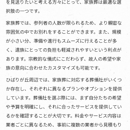
を見送りたいと考える方々にとって、家族葬は最適な選
近隣エリア
択肢の一つです。
対応地域
家族葬では、参列者の人数が限られるため、より親密な
雰囲気の中でお別れをすることができます。また、規模
が小さい分、準備や進行もスムーズに行えることが多
く、遺族にとっての負担も軽減されやすいという利点が
あります。宗教的な儀式にこだわらず、故人の希望や家
族の意向に合わせたカスタマイズも可能です。
ひばりが丘周辺では、家族葬に対応する葬儀社がいくつ
か存在し、それぞれに異なるプランやオプションを提供
しています。葬儀社を選ぶ際には、まず自分たちの希望
や予算を明確にし、それに合ったサービスを提供してい
るかを確認することが大切です。料金やサービス内容は
業者ごとに異なるため、事前に複数の業者から見積もり