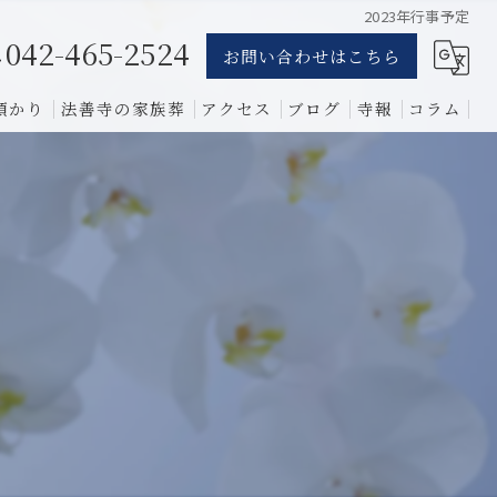
2023年行事予定
042-465-2524
お問い合わせはこちら
預かり
法善寺の家族葬
アクセス
ブログ
寺報
コラム
葬儀
骨葬
費用
1日葬
相談