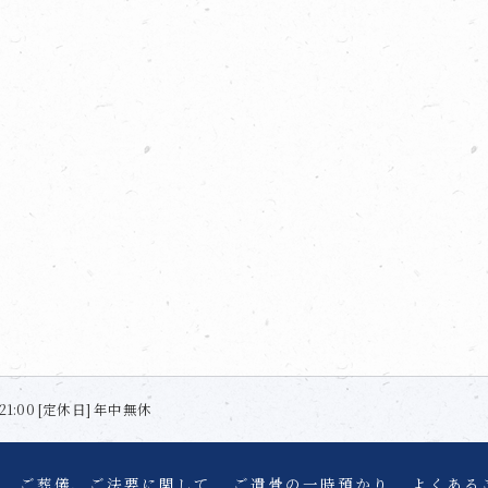
21:00 [定休日] 年中無休
ご葬儀、ご法要に関して
ご遺骨の一時預かり
よくある