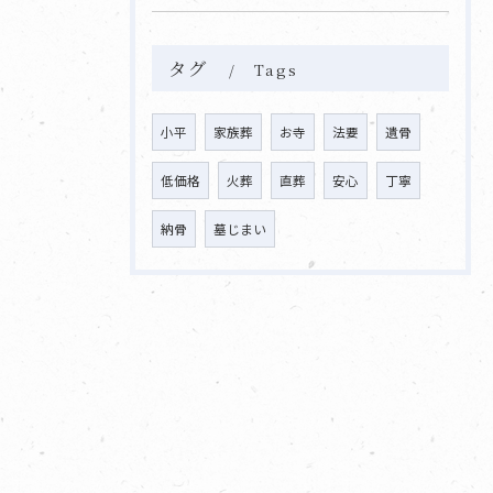
タグ
Tags
小平
家族葬
お寺
法要
遺骨
低価格
火葬
直葬
安心
丁寧
納骨
墓じまい