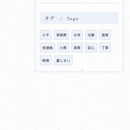
タグ
Tags
小平
家族葬
お寺
法要
遺骨
低価格
火葬
直葬
安心
丁寧
納骨
墓じまい