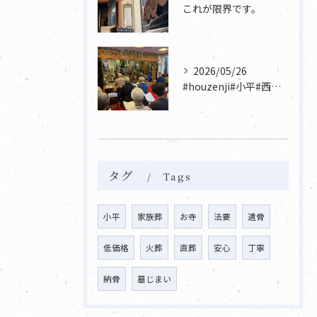
これが限界です。
2026/05/26
#houzenji#小平#西東京市#東村山#立川市国分寺市寺...
タグ
Tags
小平
家族葬
お寺
法要
遺骨
低価格
火葬
直葬
安心
丁寧
納骨
墓じまい