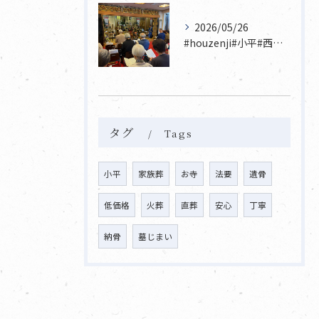
2026/05/26
#houzenji#小平#西東京市#東村山#立川市国分寺市寺...
タグ
Tags
小平
家族葬
お寺
法要
遺骨
低価格
火葬
直葬
安心
丁寧
納骨
墓じまい