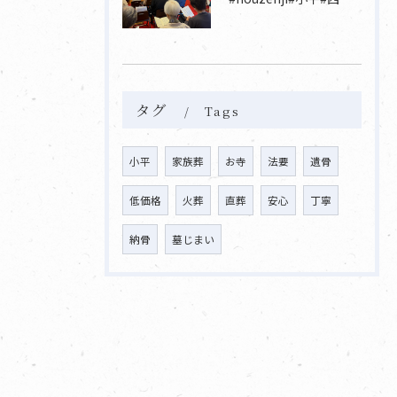
タグ
Tags
小平
家族葬
お寺
法要
遺骨
低価格
火葬
直葬
安心
丁寧
納骨
墓じまい