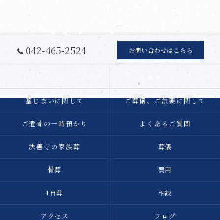
042-465-2524
お問い合わせはこちら
ホーム
法善寺について
墓じまいに関して
ご葬儀、ご法要に関して
ご遺骨の一時預かり
よくあるご質問
法善寺の家族葬
葬儀
骨葬
費用
1日葬
相談
アクセス
ブログ