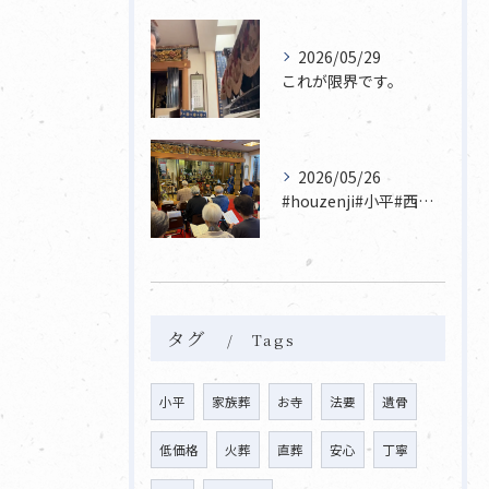
2026/05/29
これが限界です。
2026/05/26
#houzenji#小平#西東京市#東村山#立川市国分寺市寺...
タグ
Tags
小平
家族葬
お寺
法要
遺骨
低価格
火葬
直葬
安心
丁寧