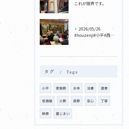
これが限界です。
2026/05/26
#houzenji#小平#西東京市#東村山#立川市国分寺市寺...
タグ
Tags
小平
家族葬
お寺
法要
遺骨
低価格
火葬
直葬
安心
丁寧
納骨
墓じまい