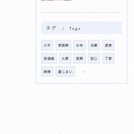
タグ
Tags
小平
家族葬
お寺
法要
遺骨
低価格
火葬
直葬
安心
丁寧
納骨
墓じまい