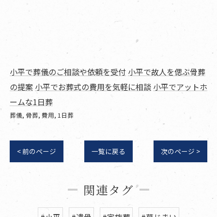
小平で葬儀のご相談や依頼を受付
小平で故人を偲ぶ骨葬
の提案
小平でお葬式の費用を気軽に相談
小平でアットホ
ームな1日葬
葬儀
骨葬
費用
1日葬
< 前のページ
一覧に戻る
次のページ >
関連タグ
#小平
#遺骨
#家族葬
#墓じまい