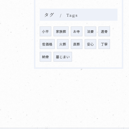
タグ
Tags
小平
家族葬
お寺
法要
遺骨
低価格
火葬
直葬
安心
丁寧
納骨
墓じまい