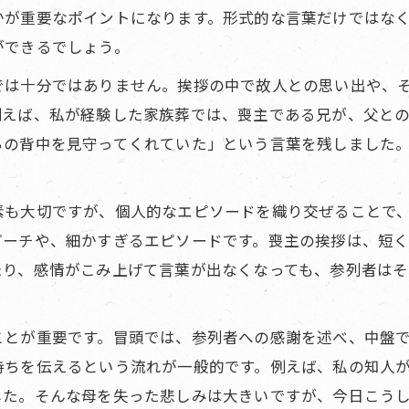
かが重要なポイントになります。形式的な言葉だけではな
ができるでしょう。
では十分ではありません。挨拶の中で故人との思い出や、
例えば、私が経験した家族葬では、喪主である兄が、父と
ちの背中を見守ってくれていた」という言葉を残しました
素も大切ですが、個人的なエピソードを織り交ぜることで
ピーチや、細かすぎるエピソードです。喪主の挨拶は、短
たり、感情がこみ上げて言葉が出なくなっても、参列者は
ことが重要です。冒頭では、参列者への感謝を述べ、中盤
持ちを伝えるという流れが一般的です。例えば、私の知人
した。そんな母を失った悲しみは大きいですが、今日こう