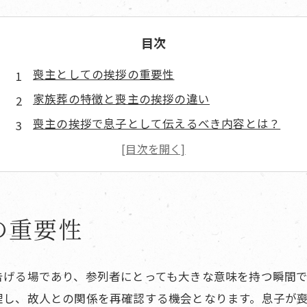
目次
喪主としての挨拶の重要性
家族葬の特徴と喪主の挨拶の違い
喪主の挨拶で息子として伝えるべき内容とは？
実際に使える挨拶の構成とコツ
失敗しないための準備と練習のポイント
心を込めた挨拶がもたらす影響
の重要性
よくある質問
まとめ
寺院概要
告げる場であり、参列者にとっても大きな意味を持つ瞬間
理し、故人との関係を再確認する機会となります。息子が