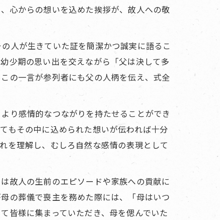
く、心からの想いを込めた挨拶が、故人への敬
その人が生きていた証を簡潔かつ誠実に語るこ
の幼少期の思い出を交えながら「父は決して多
。この一言が参列者にも父の人柄を伝え、式全
、より感情的なつながりを持たせることができ
くてもその中に込められた想いが伝われば十分
それを理解し、むしろ自然な感情の表現として
では故人の生前のエピソードや家族への貢献に
が母の葬儀で喪主を務めた際には、「母はいつ
して皆様に集まっていただき、母を偲んでいた