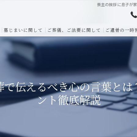
喪主の挨拶に息子が
墓じまいに関して
ご葬儀、ご法要に関して
ご遺骨の一時
葬で伝えるべき心の言葉とは
ント徹底解説