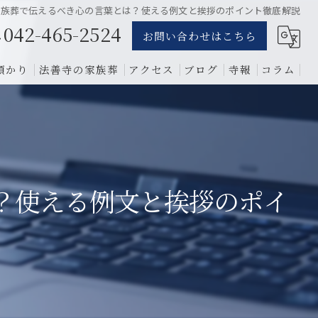
家族葬で伝えるべき心の言葉とは？使える例文と挨拶のポイント徹底解説
042-465-2524
お問い合わせはこちら
預かり
法善寺の家族葬
アクセス
ブログ
寺報
コラム
葬儀
骨葬
費用
？使える例文と挨拶のポイ
1日葬
相談