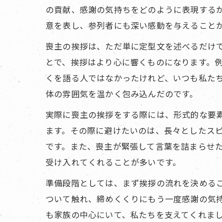
の貢献、感謝の気持ちをどのように表現する
意を表し、参列者にも深い感動を与えること
喪主の挨拶は、ただ単に定型文を述べるだけ
とで、挨拶はより心に響くものになります。
くを語る人ではなかったけれど、いつも私た
体の雰囲気を温かく包み込んだのです。
実際に喪主の挨拶をする際には、形式的な要
ます。その際に避けたいのは、長々としたス
です。また、喪主が緊張して言葉を詰まらせ
受け入れてくれることが多いです。
準備段階としては、まず挨拶の流れを決める
ついて触れ、締めくくりにもう一度感謝の気
も家族の中心にいて、私たちを支えてくれま