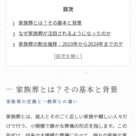
目次
家族葬とは？その基本と背景
なぜ家族葬が注目されるようになったのか
家族葬の割合推移：2010年から2024年までのデ
ータ分析
コロナ禍の影響で家族葬はどう変わったのか？
家族葬を選ぶ理由：一般消費者アンケート結果
地域ごとの家族葬の割合：どこで家族葬が多
家族葬とは？その基本と背景
い？
家族葬の定義と一般葬との違い
家族葬を選ぶ際の注意点と失敗しないためのポ
イント
家族葬とは、故人とそのごく近しい家族や親しい人々だ
家族葬の今後の推移予測：2025年以降の動向
けで行う、小規模で静かな葬儀の形式を指します。この
は？
形式は、従来の大規模な葬儀に比べて、個々の家族の事