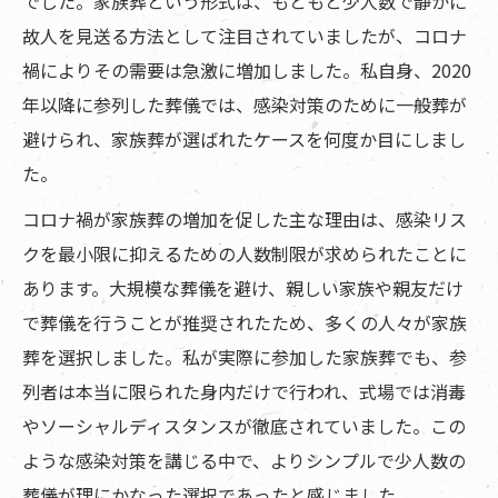
でした。家族葬という形式は、もともと少人数で静かに
故人を見送る方法として注目されていましたが、コロナ
禍によりその需要は急激に増加しました。私自身、2020
年以降に参列した葬儀では、感染対策のために一般葬が
避けられ、家族葬が選ばれたケースを何度か目にしまし
た。
コロナ禍が家族葬の増加を促した主な理由は、感染リス
クを最小限に抑えるための人数制限が求められたことに
あります。大規模な葬儀を避け、親しい家族や親友だけ
で葬儀を行うことが推奨されたため、多くの人々が家族
葬を選択しました。私が実際に参加した家族葬でも、参
列者は本当に限られた身内だけで行われ、式場では消毒
やソーシャルディスタンスが徹底されていました。この
ような感染対策を講じる中で、よりシンプルで少人数の
葬儀が理にかなった選択であったと感じました。