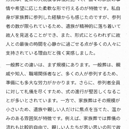
情や希望に応じた柔軟な形で行えるのが特徴です。私自
よくある質問
身が家族葬に参列した経験からも感じたのですが、参列
まとめ
者の数が限られているため、遺族が精神的に落ち着いて
寺院概要
故人を見送ることができ、また、形式にとらわれずに故
人との最後の時間を心静かに過ごせる点が多くの人々に
支持されている理由だと強く実感しました。
一般葬との違いは、まず規模にあります。一般葬は、親
戚や知人、職場関係者など、多くの人が参列するため、
準備にも多大な労力がかかります。さらに、参列者全員
に対して礼儀を尽くすため、式の進行が堅苦しくなるこ
とが多いとされています。一方で、家族葬はその規模が
小さいため、遺族や親しい人だけに焦点を当てた、温か
みのある雰囲気が特徴です。例えば、家族葬では葬儀の
流れも比較的自由で、親しい人たちが思い思いの形で故