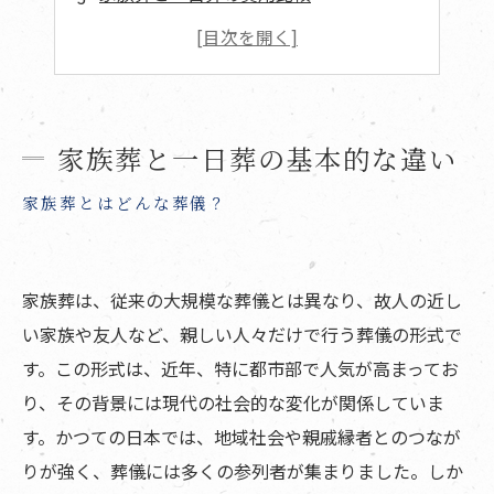
一日葬の費用に含まれるもの
家族葬と一日葬を選ぶ際のポイント
スケジュールと手間を考慮した選択
家族葬と一日葬のメリットとデメリット
家族葬と一日葬の基本的な違い
一日葬のメリットとデメリット
家族葬とはどんな葬儀？
家族葬と一日葬の事例紹介
実際に選ばれた一日葬の事例
家族葬は、従来の大規模な葬儀とは異なり、故人の近し
まとめ
い家族や友人など、親しい人々だけで行う葬儀の形式で
よくある質問
す。この形式は、近年、特に都市部で人気が高まってお
寺院概要
り、その背景には現代の社会的な変化が関係していま
す。かつての日本では、地域社会や親戚縁者とのつなが
りが強く、葬儀には多くの参列者が集まりました。しか