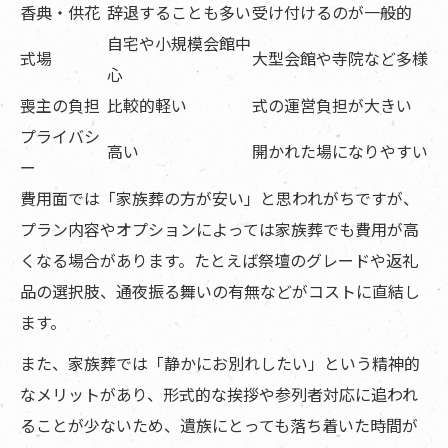
香典・供花
辞退することも多い
受け付けるのが一般的
自宅や小規模会館中
式場
大型会館や寺院など多様
心
喪主の負担
比較的軽い
式の運営負担が大きい
プライバシ
高い
開かれた場になりやすい
ー
費用面では「家族葬の方が安い」と思われがちですが、
プラン内容やオプションによっては家族葬でも費用が高
くなる場合があります。たとえば祭壇のグレードや返礼
品の選択肢、通夜振る舞いの有無などがコストに直結し
ます。
また、家族葬では「静かにお別れしたい」という精神的
なメリットがあり、形式的な挨拶や参列者対応に追われ
ることが少ないため、遺族にとっても落ち着いた時間が