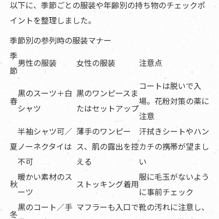
以下に、季節ごとの服装や年齢別の持ち物のチェックポ
イントを整理しました。
季節別の参列時の服装マナー
季
男性の服装
女性の服装
注意点
節
コートは脱いで入
黒のスーツ＋白
黒のワンピースま
春
場。花粉対策の薬に
シャツ
たはセットアップ
注意
半袖シャツ可／
薄手のワンピー
汗拭きシートやハン
夏
ノーネクタイは
ス、肌の露出を控
カチの携帯が望まし
不可
える
い
暖かい素材のス
服に毛玉がないよう
秋
ストッキング着用
ーツ
に事前チェック
黒のコート／手
マフラーも入口で
靴の汚れに注意し、
冬