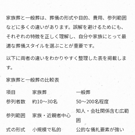
家族葬と一般葬は、葬儀の形式や目的、費用、参列範囲
などに多くの違いがあります。誤解を避けるためにも、
それぞれの特徴を正しく理解し、自分や家族にとって最
適な葬儀スタイルを選ぶことが重要です。
以下に両者の違いをわかりやすく整理した表を掲載しま
す。
家族葬と一般葬の比較表
項目
家族葬
一般葬
参列者数
約10〜30名
50〜200名程度
知人・会社関係含む広範
参列範囲
家族・近親者中心
囲
式の形式
小規模で私的
公的な儀礼要素が強い