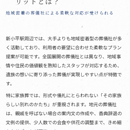
リットとは？
家族葬の参列マナーと香典マニュアル！服装・
地域密着の葬儀社による柔軟な対応が受けられる
香典金額・渡し方まで
服装・持ち物や家族葬にふさわしい参列者のマ
ナー
新小平駅周辺では、大手よりも地域密着型の葬儀社が多
家族葬で「参列お断り」や「親戚を呼ばない」
く活動しており、利用者の要望に合わせた柔軟なプラン
と伝える際の配慮と文例
提案が可能です。全国展開の葬儀社とは異なり、地域事
呼ばれなかった人への配慮とフォロー方法
情や住民の価値観を熟知したスタッフが対応するため、
遺族の想いに寄り添った葬儀が実現しやすい点が特徴で
お葬式のあとにやるべき手続き・香典返し・法
す。
要の準備
四十九日法要と香典返しのマナー
特に家族葬では、形式や儀礼にとらわれない「その家族
まとめ
らしい別れのかたち」が重視されます。地元の葬儀社
は、親戚を呼ばない場合の案内文の作成や、香典辞退の
よくある質問
文例の提供、少人数での会食や供花の調整まで、きめ細
新小平駅周辺について