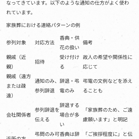
なってきています。以下のような通知の仕方がよく使わ
れています。
家族葬における連絡パターンの例
香典・供
参列対象
対応方法
備考
花の扱い
親戚（近
受け付け
故人の希望や関係性に
招待
親）
る
応じて
親戚（遠方
通知のみ、
辞退・弔
弔電の文例などを添え
または疎
参列辞退
電のみ
ることも
遠）
辞退する
参列辞退を
「家族葬のため、ご遠
会社関係者
場合が多
伝える
慮願います」と明記
い
弔問のみ可
香典は辞
「ご挨拶程度に」と伝
近所の方