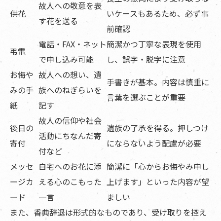
故人への敬意を表
供花
いケースもあるため、必ず事
す花を送る
前確認
電話・FAX・ネット
簡潔かつ丁寧な表現を使用
弔電
で申し込み可能
し、誤字・脱字に注意
お悔や
故人への想い、遺
手書きが基本。内容は慎重に
みの手
族へのねぎらいを
言葉を選ぶことが重要
紙
記す
故人の信仰や社会
後日の
遺族の了承を得る。押しつけ
活動にちなんだ寄
寄付
にならないよう配慮が必要
付など
メッセ
自宅へのお花に添
簡潔に「心からお悔やみ申し
ージカ
える心のこもった
上げます」といった内容が望
ード
一言
ましい
また、香典辞退は形式的なものであり、受け取りを控え