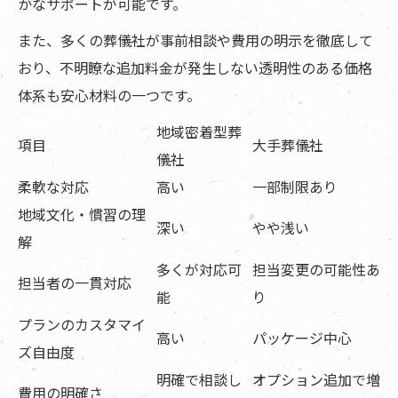
かなサポートが可能です。
新小平駅周辺で宗教法人 法善寺が選ばれる理
また、多くの葬儀社が事前相談や費用の明示を徹底して
由
おり、不明瞭な追加料金が発生しない透明性のある価格
家族葬の基礎知識
体系も安心材料の一つです。
寺院概要
地域密着型葬
関連エリア
項目
大手葬儀社
儀社
対応地域
柔軟な対応
高い
一部制限あり
地域文化・慣習の理
深い
やや浅い
解
多くが対応可
担当変更の可能性あ
担当者の一貫対応
能
り
プランのカスタマイ
高い
パッケージ中心
ズ自由度
明確で相談し
オプション追加で増
費用の明確さ