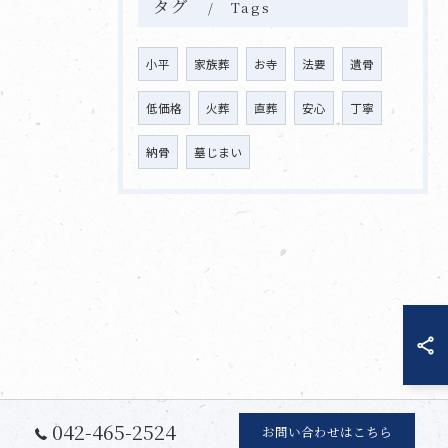
タグ
Tags
小平
家族葬
お寺
法要
遺骨
低価格
火葬
直葬
安心
丁寧
納骨
墓じまい
042-465-2524
お問い合わせはこちら