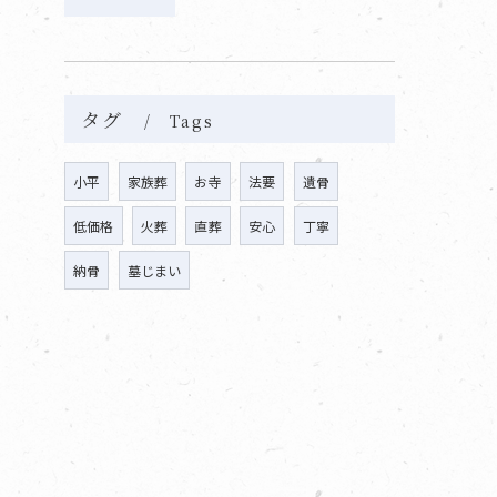
タグ
Tags
小平
家族葬
お寺
法要
遺骨
低価格
火葬
直葬
安心
丁寧
納骨
墓じまい