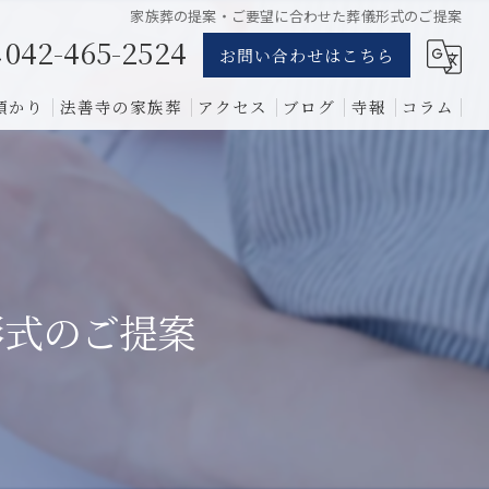
家族葬の提案・ご要望に合わせた葬儀形式のご提案
042-465-2524
お問い合わせはこちら
預かり
法善寺の家族葬
アクセス
ブログ
寺報
コラム
葬儀
骨葬
費用
形式のご提案
1日葬
相談